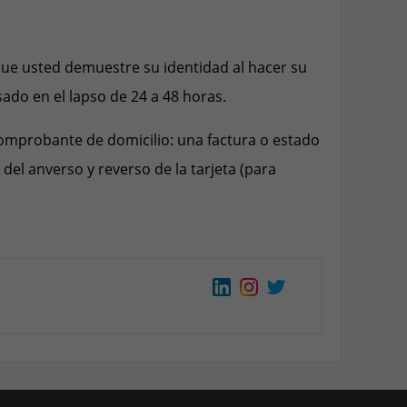
n que usted demuestre su identidad al hacer su
sado en el lapso de 24 a 48 horas.
comprobante de domicilio: una factura o estado
 del anverso y reverso de la tarjeta (para