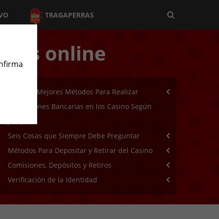
IVO
TRAGAPERRAS
inos online
onfirma
Los Tres Mejores Métodos Para Realizar
Operaciones Bancarias en los Casino Según
Jackpot
Seis Cosas que Siempre Debe Preguntar
Métodos Para Depositar y Retirar del Casino
Comisiones, Depósitos y Retiros
Verificación de la Identidad