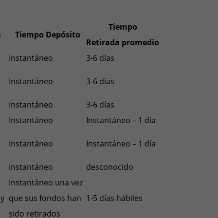
Tiempo
s
Tiempo Depósito
Retirada promedio
Instantáneo
3-6 días
Instantáneo
3-6 días
Instantáneo
3-6 días
Instantáneo
Instantáneo – 1 día
Instantáneo
Instantáneo – 1 día
Instantáneo
desconocido
Instantáneo una vez
 y
que sus fondos han
1-5 días hábiles
sido retirados