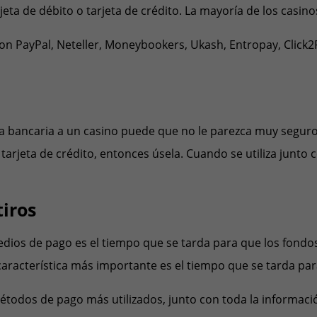
eta de débito o tarjeta de crédito. La mayoría de los casin
 PayPal, Neteller, Moneybookers, Ukash, Entropay, Click2Pay
a bancaria a un casino puede que no le parezca muy seguro,
a tarjeta de crédito, entonces úsela. Cuando se utiliza ju
iros
dios de pago es el tiempo que se tarda para que los fondos
característica más importante es el tiempo que se tarda par
étodos de pago más utilizados, junto con toda la informac