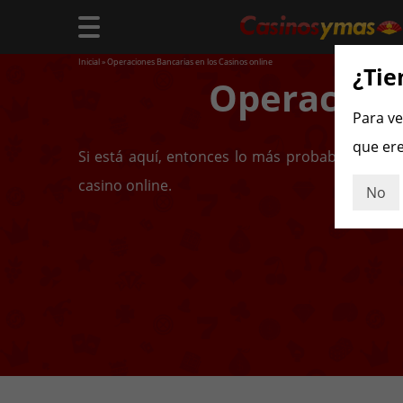
Inicial
»
Operaciones Bancarias en los Casinos online
¿Tie
Operacione
Para ve
que ere
Si está aquí, entonces lo más probable es que
casino online.
No