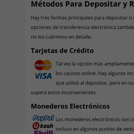
Métodos Para Depositar y R
Hay tres formas principales para depositar o 
opciones de transferencia electrónica tambié
no los cubrimos en detalle.
Tarjetas de Crédito
Tal vez la opción más ampliamente 
los casinos online. Hay algunos in
que utilizó al depositar, pero en s
supera estos inconvenientes.
Monederos Electrónicos
Los monederos electrónicos son cue
incluso en algunos puntos de venta