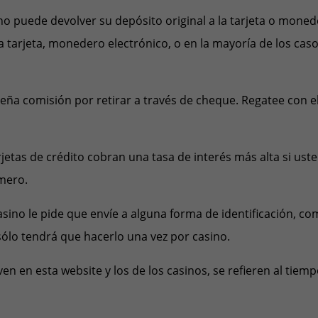
no puede devolver su depósito original a la tarjeta o monede
a tarjeta, monedero electrónico, o en la mayoría de los cas
ña comisión por retirar a través de cheque. Regatee con e
as de crédito cobran una tasa de interés más alta si usted 
mero.
casino le pide que envíe a alguna forma de identificación, c
 sólo tendrá que hacerlo una vez por casino.
en en esta website y los de los casinos, se refieren al tiem