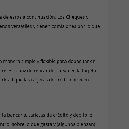
ta de estos a continuación. Los Cheques y
nos versátiles y tienen comisiones por lo que
a manera simple y flexible para depositar en
re es capaz de retirar de nuevo en la tarjeta
guridad que las tarjetas de crédito ofrecen
 bancaria, tarjetas de crédito y débito, e
ntrol sobre lo que gasta y (algunos piensan)