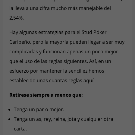
la lleva a una cifra mucho más manejable del
2,54%.
Hay algunas estrategias para el Stud Póker
Caribeño, pero la mayoría pueden llegar a ser muy
complicadas y funcionan apenas un poco mejor
que el uso de las reglas siguientes. Así, en un
esfuerzo por mantener la sencillez hemos
establecido unas cuantas reglas aquí:
Retírese siempre a menos que:
Tenga un par o mejor.
Tenga un as, rey, reina, jota y cualquier otra
carta.