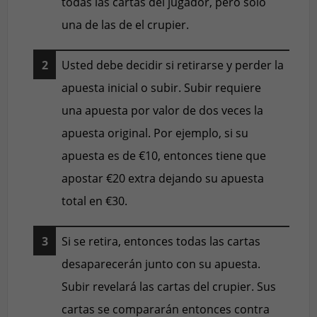
todas las cartas del jugador, pero sólo
una de las de el crupier.
Usted debe decidir si retirarse y perder la
apuesta inicial o subir. Subir requiere
una apuesta por valor de dos veces la
apuesta original. Por ejemplo, si su
apuesta es de €10, entonces tiene que
apostar €20 extra dejando su apuesta
total en €30.
Si se retira, entonces todas las cartas
desaparecerán junto con su apuesta.
Subir revelará las cartas del crupier. Sus
cartas se compararán entonces contra